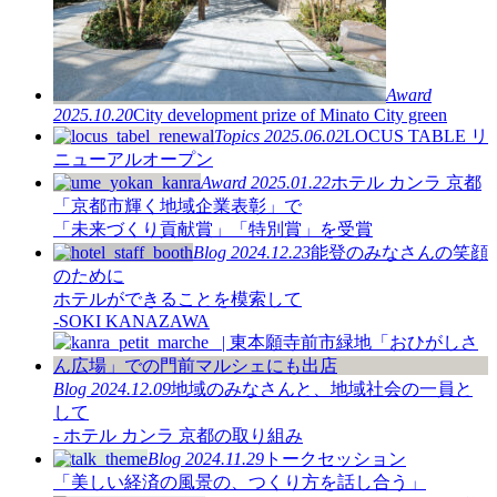
Award
2025.10.20
City development prize of Minato City green
Topics
2025.06.02
LOCUS TABLE リ
ニューアルオープン
Award
2025.01.22
ホテル カンラ 京都
「京都市輝く地域企業表彰」で
「未来づくり貢献賞」「特別賞」を受賞
Blog
2024.12.23
能登のみなさんの笑顔
のために
ホテルができることを模索して
-SOKI KANAZAWA
Blog
2024.12.09
地域のみなさんと、地域社会の一員と
して
- ホテル カンラ 京都の取り組み
Blog
2024.11.29
トークセッション
「美しい経済の風景の、つくり方を話し合う」