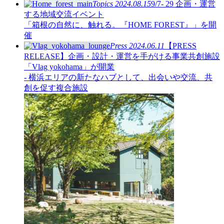
Topics
2024.08.15
9/7- 29 企画・運営
する地域交流イベント
「箱根の自然に、触れる。『HOME FOREST』」を開
催
Press
2024.06.11
【PRESS
RELEASE】企画・設計・運営を手がける事業共創施設
「Vlag yokohama」が開業
- 横浜エリアの新たなハブとして、出会いや交流、共
創を促す複合施設