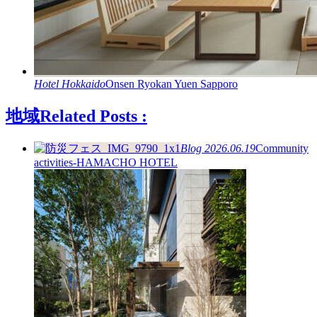
Hotel
Hokkaido
Onsen Ryokan Yuen Sapporo
地域
Related Posts :
Blog
2026.06.19
Community
activities-HAMACHO HOTEL