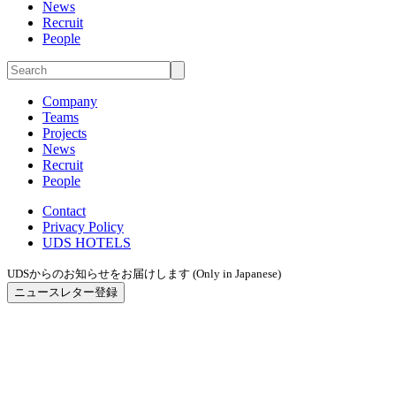
News
Recruit
People
Company
Teams
Projects
News
Recruit
People
Contact
Privacy Policy
UDS HOTELS
UDSからのお知らせをお届けします (Only in Japanese)
ニュースレター登録