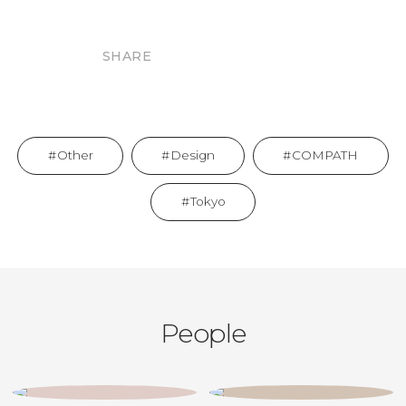
SHARE
Other
Design
COMPATH
Tokyo
People