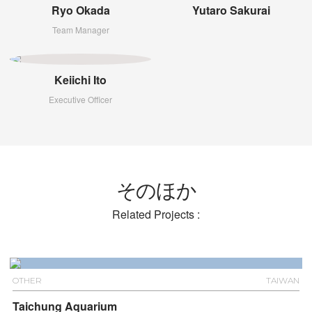
Ryo Okada
Yutaro Sakurai
Team Manager
Keiichi Ito
Executive Officer
そのほか
Related Projects :
OTHER
TAIWAN
Taichung Aquarium