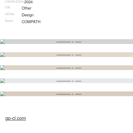
2024
COMPLETION
Other
USE
Design
DETAIL
COMPATH
TEAM
gp-cl.com