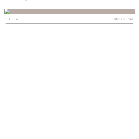
OTHER
HIROSHIMA
Koi Honmachi recreation space
OTHER
TOKUSHIMA
Hiwasa Chelonian Museum Caretta
OTHER
TOKYO
Komazawa-daigaku Station
OTHER
KANAGAWA
修善寺温泉バスのりば