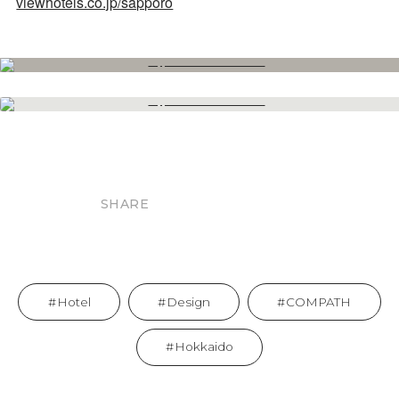
viewhotels.co.jp/sapporo
SHARE
Hotel
Design
COMPATH
Hokkaido