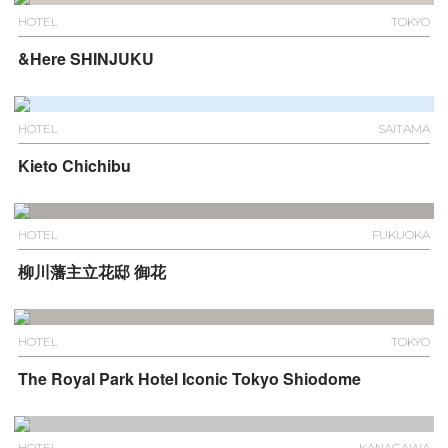
HOTEL
TOKYO
&Here SHINJUKU
HOTEL
SAITAMA
Kieto Chichibu
HOTEL
FUKUOKA
柳川藩主立花邸 御花
HOTEL
TOKYO
The Royal Park Hotel Iconic Tokyo Shiodome
HOTEL
KANAGAWA