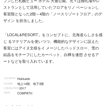
プンした札幌ビュー ホテル 大通公園。元々は婚礼場やレ
ストランとして活用していたフロアをリノ ベーションし
客室階となった2階～4階の「ノースリゾートフロア」のデ
ザイン を担当しました。
「LOCAL&RESORT」をコンセプトに、北海道らしさを感
じ るマテリアルを使いつつ、機能的なデザインに設えた
客室にはアイヌ文様をイ メージしたベッドスロー、雪の
結晶をモチーフにしたカーペット、白樺を連想 させるア
ートなどを取り入れています。
Hokkaido
LOCATION
地上14階、地下3階
FLOORS
2017
COMPLETION
COMPATH
TEAM