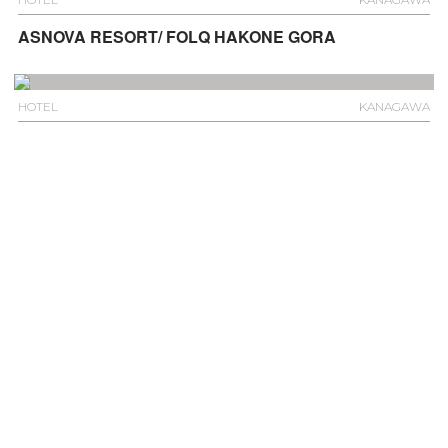
ASNOVA RESORT/ FOLQ HAKONE GORA
HOTEL
KANAGAWA
Bristia Hakone Sengokuhara
HOTEL
KYOTO
DoubleTree by Hilton Kyoto Higashiyama
HOTEL
OKINAWA
Ref Okinawa Arena by Vessel Hotels
HOTEL
TOKYO